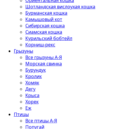
Ориентальная кошка
Шотландская вислоухая кошка
Бурманская кошка
Камышовый кот
Сибирская кошка
Сиамская кошка
Курильский бобтейл
Корниш-рекс
Грызуны
Все грызуны А-Я
Морская свинка
Бурундук
Кролик
Хомяк
Дегу
Крыса
Хорек
Еж
Птицы
Все птицы А-Я
Попугай