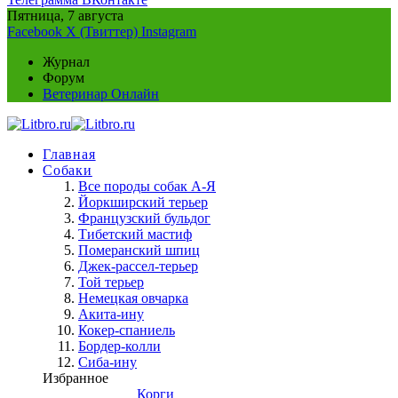
Пятница, 7 августа
Facebook
X (Твиттер)
Instagram
Журнал
Форум
Ветеринар Онлайн
Главная
Собаки
Все породы собак А-Я
Йоркширский терьер
Французский бульдог
Тибетский мастиф
Померанский шпиц
Джек-рассел-терьер
Той терьер
Немецкая овчарка
Акита-ину
Кокер-спаниель
Бордер-колли
Сиба-ину
Избранное
Корги