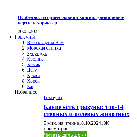
Особенности ориентальной кошки: уникальные
черты и характер
20.08.2024
Грызуны
Все грызуны А-Я
Морская свинка
Бурундук
Кролик
Хомяк
Дегу
Крыса
Хорек
Еж
Избранное
Грызуны
Какие есть грызуны: топ-14
степных и полевых животных
5 мин. на чтение
10.10.2024
13K
просмотров
Читать дальше >>