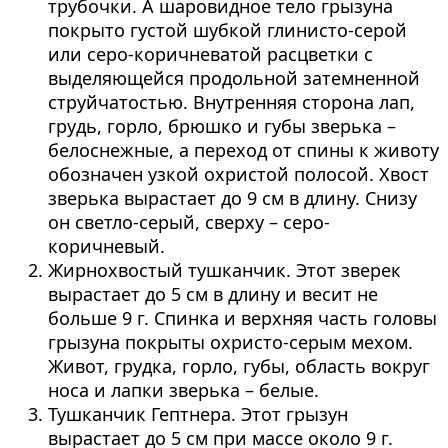
трубочки. А шаровидное тело грызуна
покрыто густой шубкой глинисто-серой
или серо-коричневатой расцветки с
выделяющейся продольной затемненной
струйчатостью. Внутренняя сторона лап,
грудь, горло, брюшко и губы зверька –
белоснежные, а переход от спины к животу
обозначен узкой охристой полосой. Хвост
зверька вырастает до 9 см в длину. Снизу
он светло-серый, сверху – серо-
коричневый.
Жирнохвостый тушканчик. Этот зверек
вырастает до 5 см в длину и весит не
больше 9 г. Спинка и верхняя часть головы
грызуна покрыты охристо-серым мехом.
Живот, грудка, горло, губы, область вокруг
носа и лапки зверька – белые.
Тушканчик Гептнера. Этот грызун
вырастает до 5 см при массе около 9 г.