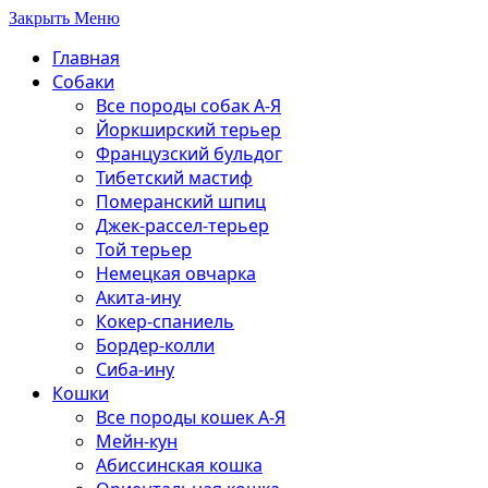
Закрыть Меню
Главная
Собаки
Все породы собак А-Я
Йоркширский терьер
Французский бульдог
Тибетский мастиф
Померанский шпиц
Джек-рассел-терьер
Той терьер
Немецкая овчарка
Акита-ину
Кокер-спаниель
Бордер-колли
Сиба-ину
Кошки
Все породы кошек А-Я
Мейн-кун
Абиссинская кошка