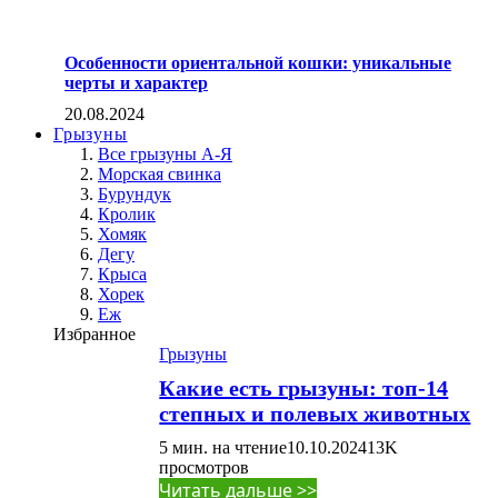
Особенности ориентальной кошки: уникальные
черты и характер
20.08.2024
Грызуны
Все грызуны А-Я
Морская свинка
Бурундук
Кролик
Хомяк
Дегу
Крыса
Хорек
Еж
Избранное
Грызуны
Какие есть грызуны: топ-14
степных и полевых животных
5 мин. на чтение
10.10.2024
13K
просмотров
Читать дальше >>