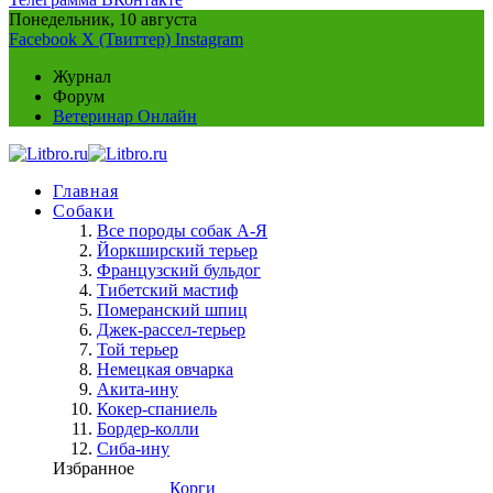
Понедельник, 10 августа
Facebook
X (Твиттер)
Instagram
Журнал
Форум
Ветеринар Онлайн
Главная
Собаки
Все породы собак А-Я
Йоркширский терьер
Французский бульдог
Тибетский мастиф
Померанский шпиц
Джек-рассел-терьер
Той терьер
Немецкая овчарка
Акита-ину
Кокер-спаниель
Бордер-колли
Сиба-ину
Избранное
Корги