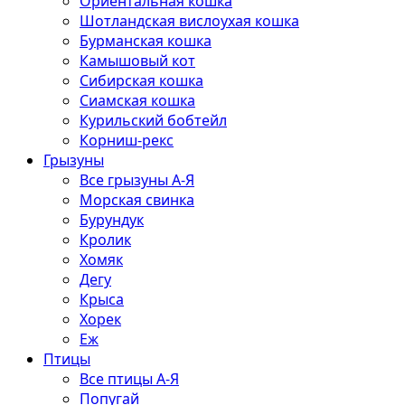
Ориентальная кошка
Шотландская вислоухая кошка
Бурманская кошка
Камышовый кот
Сибирская кошка
Сиамская кошка
Курильский бобтейл
Корниш-рекс
Грызуны
Все грызуны А-Я
Морская свинка
Бурундук
Кролик
Хомяк
Дегу
Крыса
Хорек
Еж
Птицы
Все птицы А-Я
Попугай