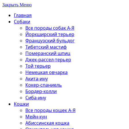
Закрыть Меню
Главная
Собаки
Все породы собак А-Я
Йоркширский терьер
Французский бульдог
Тибетский мастиф
Померанский шпиц
Джек-рассел-терьер
Той терьер
Немецкая овчарка
Акита-ину
Кокер-спаниель
Бордер-колли
Сиба-ину
Кошки
Все породы кошек А-Я
Мейн-кун
Абиссинская кошка