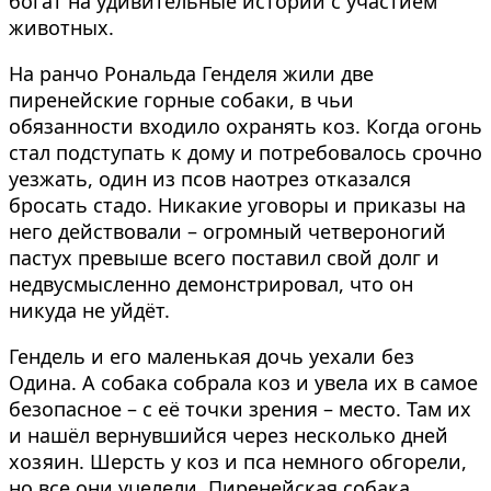
богат на удивительные истории с участием
животных.
На ранчо Рональда Генделя жили две
пиренейские горные собаки, в чьи
обязанности входило охранять коз. Когда огонь
стал подступать к дому и потребовалось срочно
уезжать, один из псов наотрез отказался
бросать стадо. Никакие уговоры и приказы на
него действовали – огромный четвероногий
пастух превыше всего поставил свой долг и
недвусмысленно демонстрировал, что он
никуда не уйдёт.
Гендель и его маленькая дочь уехали без
Одина. А собака собрала коз и увела их в самое
безопасное – с её точки зрения – место. Там их
и нашёл вернувшийся через несколько дней
хозяин. Шерсть у коз и пса немного обгорели,
но все они уцелели. Пиренейская собака