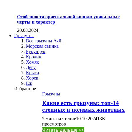
Особенности ориентальной кошки: уникальные
черты и характер
20.08.2024
Грызуны
Все грызуны А-Я
Морская свинка
Бурундук
Кролик
Хомяк
Дегу
Крыса
Хорек
Еж
Избранное
Грызуны
Какие есть грызуны: топ-14
степных и полевых животных
5 мин. на чтение
10.10.2024
13K
просмотров
Читать дальше >>