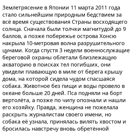
Землетрясение в Японии 11 марта 2011 года
стало сильнейшим природным бедствием за
всё время существования Страны восходящего
солнца. Сначала были толчки магнитудой до 9
баллов, а позже побережье острова Хонсю
накрыла 10-метровая волна разрушительного
цунами. Когда спустя 3 недели военнослужащие
береговой охраны облетали близлежащую
акваторию в поисках тел погибших, они
увидели плавающую в миле от берега крышу
дома, на которой сидела чудом спасшаяся
собака. Животное без пищи и воды провело в
океане больше 20 дней. Пса подняли на борт
вертолёта, а позже по чипу опознали и нашли
его хозяйку. Правда, женщина не пожелала
раскрыть журналистам своего имени, но
собака её узнала, принялась вилять хвостом и
бросилась навстречу вновь обретённой