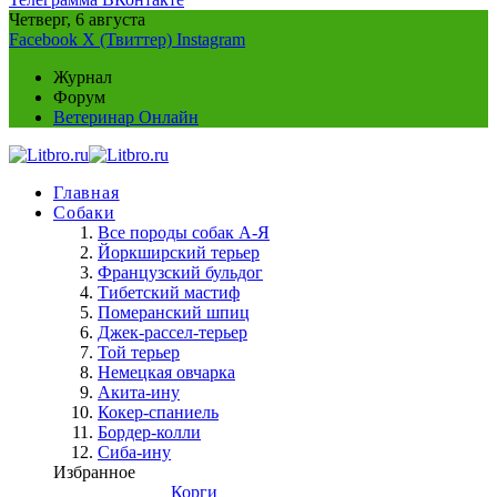
Четверг, 6 августа
Facebook
X (Твиттер)
Instagram
Журнал
Форум
Ветеринар Онлайн
Главная
Собаки
Все породы собак А-Я
Йоркширский терьер
Французский бульдог
Тибетский мастиф
Померанский шпиц
Джек-рассел-терьер
Той терьер
Немецкая овчарка
Акита-ину
Кокер-спаниель
Бордер-колли
Сиба-ину
Избранное
Корги