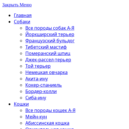
Закрыть Меню
Главная
Собаки
Все породы собак А-Я
Йоркширский терьер
Французский бульдог
Тибетский мастиф
Померанский шпиц
Джек-рассел-терьер
Той терьер
Немецкая овчарка
Акита-ину
Кокер-спаниель
Бордер-колли
Сиба-ину
Кошки
Все породы кошек А-Я
Мейн-кун
Абиссинская кошка