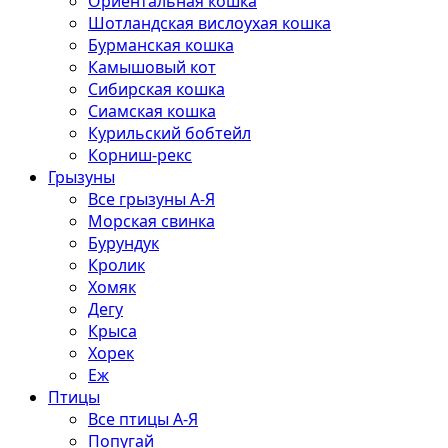
Ориентальная кошка
Шотландская вислоухая кошка
Бурманская кошка
Камышовый кот
Сибирская кошка
Сиамская кошка
Курильский бобтейл
Корниш-рекс
Грызуны
Все грызуны А-Я
Морская свинка
Бурундук
Кролик
Хомяк
Дегу
Крыса
Хорек
Еж
Птицы
Все птицы А-Я
Попугай