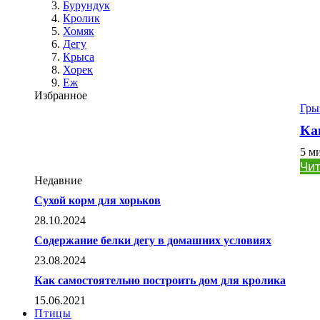
Бурундук
Кролик
Хомяк
Дегу
Крыса
Хорек
Еж
Избранное
Гры
Ка
5 м
Чит
Недавние
Сухой корм для хорьков
28.10.2024
Содержание белки дегу в домашних условиях
23.08.2024
Как самостоятельно построить дом для кролика
15.06.2021
Птицы