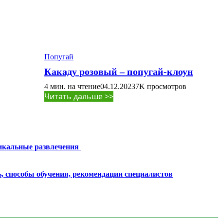
Попугай
Какаду розовый – попугай-клоун
4 мин. на чтение
04.12.2023
7K
просмотров
Читать дальше >>
никальные развлечения
ь, способы обучения, рекомендации специалистов