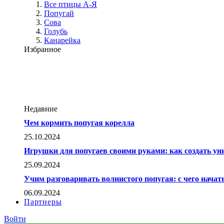
Все птицы А-Я
Попугай
Сова
Голубь
Канарейка
Избранное
Недавние
Чем кормить попугая корелла
25.10.2024
Игрушки для попугаев своими руками: как создать у
25.09.2024
Учим разговаривать волнистого попугая: с чего начат
06.09.2024
Партнеры
Войти