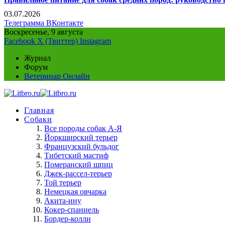
03.07.2026
Телеграмма
ВКонтакте
Воскресенье, 9 августа
Facebook
X (Твиттер)
Instagram
Журнал
Форум
Ветеринар Онлайн
Главная
Собаки
Все породы собак А-Я
Йоркширский терьер
Французский бульдог
Тибетский мастиф
Померанский шпиц
Джек-рассел-терьер
Той терьер
Немецкая овчарка
Акита-ину
Кокер-спаниель
Бордер-колли