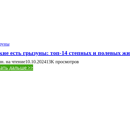
зуны
кие есть грызуны: топ-14 степных и полевых ж
ин. на чтение
10.10.2024
13K
просмотров
ать дальше >>