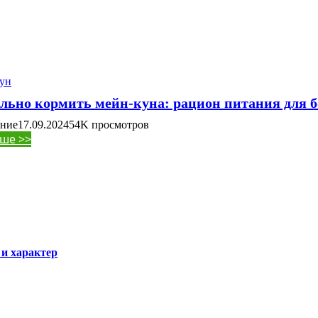
ун
льно кормить мейн-куна: рацион питания для
ение
17.09.2024
54K
просмотров
ше >>
и характер