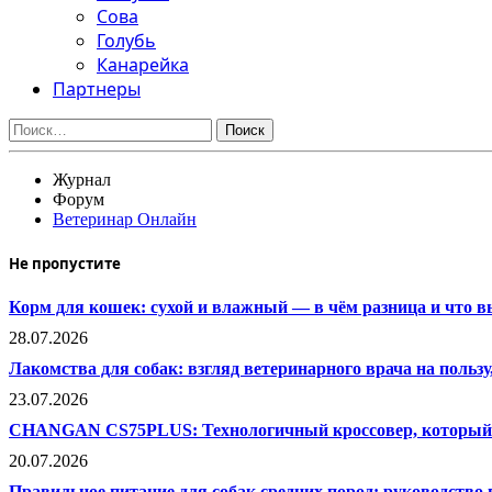
Сова
Голубь
Канарейка
Партнеры
Найти:
Журнал
Форум
Ветеринар Онлайн
Не пропустите
Корм для кошек: сухой и влажный — в чём разница и что 
28.07.2026
Лакомства для собак: взгляд ветеринарного врача на польз
23.07.2026
CHANGAN CS75PLUS: Технологичный кроссовер, который 
20.07.2026
Правильное питание для собак средних пород: руководство 