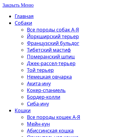
Закрыть Меню
Главная
Собаки
Все породы собак А-Я
Йоркширский терьер
Французский бульдог
Тибетский мастиф
Померанский шпиц
Джек-рассел-терьер
Той терьер
Немецкая овчарка
Акита-ину
Кокер-спаниель
Бордер-колли
Сиба-ину
Кошки
Все породы кошек А-Я
Мейн-кун
Абиссинская кошка