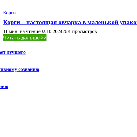
Корги
Корги – настоящая овчарка в маленькой упако
11 мин. на чтение
02.10.2024
26K
просмотров
Читать дальше >>
ает лучшего
ктивному сознанию
ению