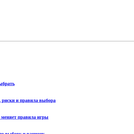
выбрать
у, риски и правила выбора
меняет правила игры
по выбору и рациону