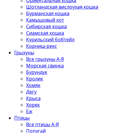
Ориентальная кошка
Шотландская вислоухая кошка
Бурманская кошка
Камышовый кот
Сибирская кошка
Сиамская кошка
Курильский бобтейл
Корниш-рекс
Грызуны
Все грызуны А-Я
Морская свинка
Бурундук
Кролик
Хомяк
Дегу
Крыса
Хорек
Еж
Птицы
Все птицы А-Я
Попугай