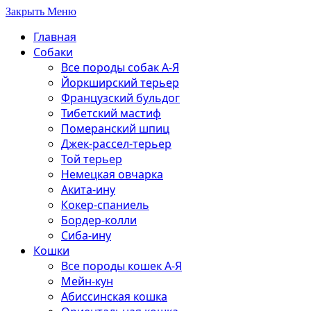
Закрыть Меню
Главная
Собаки
Все породы собак А-Я
Йоркширский терьер
Французский бульдог
Тибетский мастиф
Померанский шпиц
Джек-рассел-терьер
Той терьер
Немецкая овчарка
Акита-ину
Кокер-спаниель
Бордер-колли
Сиба-ину
Кошки
Все породы кошек А-Я
Мейн-кун
Абиссинская кошка