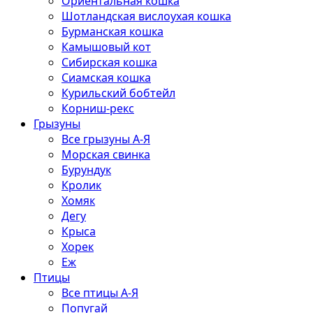
Ориентальная кошка
Шотландская вислоухая кошка
Бурманская кошка
Камышовый кот
Сибирская кошка
Сиамская кошка
Курильский бобтейл
Корниш-рекс
Грызуны
Все грызуны А-Я
Морская свинка
Бурундук
Кролик
Хомяк
Дегу
Крыса
Хорек
Еж
Птицы
Все птицы А-Я
Попугай