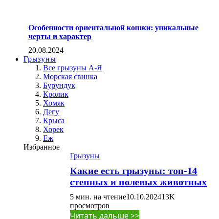
Особенности ориентальной кошки: уникальные
черты и характер
20.08.2024
Грызуны
Все грызуны А-Я
Морская свинка
Бурундук
Кролик
Хомяк
Дегу
Крыса
Хорек
Еж
Избранное
Грызуны
Какие есть грызуны: топ-14
степных и полевых животных
5 мин. на чтение
10.10.2024
13K
просмотров
Читать дальше >>