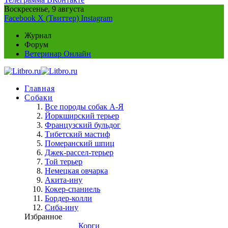
Воскресенье, 9 августа
Facebook
X (Твиттер)
Instagram
Журнал
Форум
Ветеринар Онлайн
Главная
Собаки
Все породы собак А-Я
Йоркширский терьер
Французский бульдог
Тибетский мастиф
Померанский шпиц
Джек-рассел-терьер
Той терьер
Немецкая овчарка
Акита-ину
Кокер-спаниель
Бордер-колли
Сиба-ину
Избранное
Корги