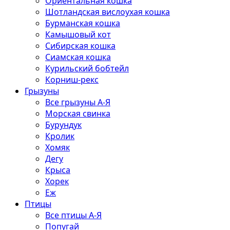
Ориентальная кошка
Шотландская вислоухая кошка
Бурманская кошка
Камышовый кот
Сибирская кошка
Сиамская кошка
Курильский бобтейл
Корниш-рекс
Грызуны
Все грызуны А-Я
Морская свинка
Бурундук
Кролик
Хомяк
Дегу
Крыса
Хорек
Еж
Птицы
Все птицы А-Я
Попугай