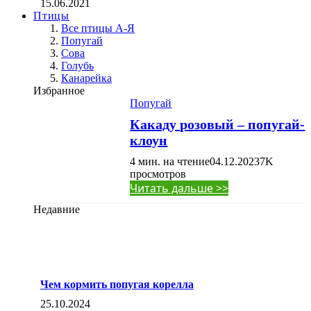
15.06.2021
Птицы
Все птицы А-Я
Попугай
Сова
Голубь
Канарейка
Избранное
Попугай
Какаду розовый – попугай-
клоун
4 мин. на чтение
04.12.2023
7K
просмотров
Читать дальше >>
Недавние
Чем кормить попугая корелла
25.10.2024