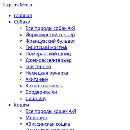
Закрыть Меню
Главная
Собаки
Все породы собак А-Я
Йоркширский терьер
Французский бульдог
Тибетский мастиф
Померанский шпиц
Джек-рассел-терьер
Той терьер
Немецкая овчарка
Акита-ину
Кокер-спаниель
Бордер-колли
Сиба-ину
Кошки
Все породы кошек А-Я
Мейн-кун
Абиссинская кошка