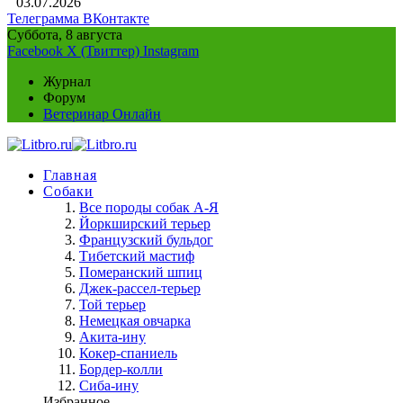
03.07.2026
Телеграмма
ВКонтакте
Суббота, 8 августа
Facebook
X (Твиттер)
Instagram
Журнал
Форум
Ветеринар Онлайн
Главная
Собаки
Все породы собак А-Я
Йоркширский терьер
Французский бульдог
Тибетский мастиф
Померанский шпиц
Джек-рассел-терьер
Той терьер
Немецкая овчарка
Акита-ину
Кокер-спаниель
Бордер-колли
Сиба-ину
Избранное