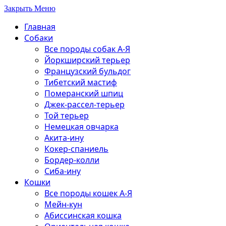
Закрыть Меню
Главная
Собаки
Все породы собак А-Я
Йоркширский терьер
Французский бульдог
Тибетский мастиф
Померанский шпиц
Джек-рассел-терьер
Той терьер
Немецкая овчарка
Акита-ину
Кокер-спаниель
Бордер-колли
Сиба-ину
Кошки
Все породы кошек А-Я
Мейн-кун
Абиссинская кошка