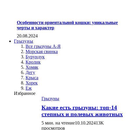
Особенности ориентальной кошки: уникальные
черты и характер
20.08.2024
Грызуны
Все грызуны А-Я
Морская свинка
Бурундук
Кролик
Хомяк
Дегу
Крыса
Хорек
Еж
Избранное
Грызуны
Какие есть грызуны: топ-14
степных и полевых животных
5 мин. на чтение
10.10.2024
13K
просмотров