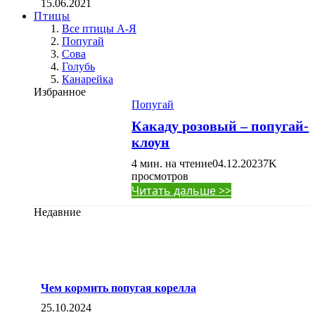
15.06.2021
Птицы
Все птицы А-Я
Попугай
Сова
Голубь
Канарейка
Избранное
Попугай
Какаду розовый – попугай-
клоун
4 мин. на чтение
04.12.2023
7K
просмотров
Читать дальше >>
Недавние
Чем кормить попугая корелла
25.10.2024