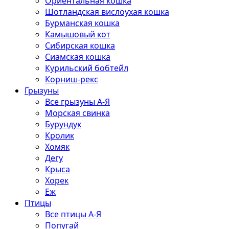
Ориентальная кошка
Шотландская вислоухая кошка
Бурманская кошка
Камышовый кот
Сибирская кошка
Сиамская кошка
Курильский бобтейл
Корниш-рекс
Грызуны
Все грызуны А-Я
Морская свинка
Бурундук
Кролик
Хомяк
Дегу
Крыса
Хорек
Еж
Птицы
Все птицы А-Я
Попугай