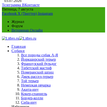
03.07.2026
Телеграмма
ВКонтакте
Пятница, 7 августа
Facebook
X (Твиттер)
Instagram
Журнал
Форум
Ветеринар Онлайн
Главная
Собаки
Все породы собак А-Я
Йоркширский терьер
Французский бульдог
Тибетский мастиф
Померанский шпиц
Джек-рассел-терьер
Той терьер
Немецкая овчарка
Акита-ину
Кокер-спаниель
Бордер-колли
Сиба-ину
Избранное