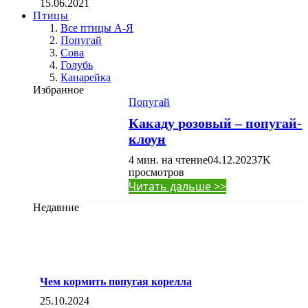
15.06.2021
Птицы
Все птицы А-Я
Попугай
Сова
Голубь
Канарейка
Избранное
Попугай
Какаду розовый – попугай-
клоун
4 мин. на чтение
04.12.2023
7K
просмотров
Читать дальше >>
Недавние
Чем кормить попугая корелла
25.10.2024