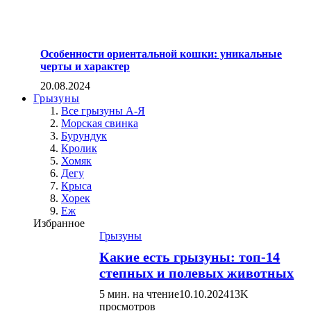
Особенности ориентальной кошки: уникальные
черты и характер
20.08.2024
Грызуны
Все грызуны А-Я
Морская свинка
Бурундук
Кролик
Хомяк
Дегу
Крыса
Хорек
Еж
Избранное
Грызуны
Какие есть грызуны: топ-14
степных и полевых животных
5 мин. на чтение
10.10.2024
13K
просмотров