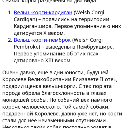
Сейчас корги разделены на два вида:
Вельш-корги-кардиган
(Welsh Corgi
Cardigan) – появились на территории
Кардиганшира. Первое упоминание о них
датируется X веком.
Вельш-корги-пемброк
(Welsh Corgi
Pembroke) – выведены в Пембрукшире.
Первое упоминание об этих псах
датировано XIII веком.
Очень давно, еще в дни юности, будущей
Королеве Великобритании Елизавете II отец
подарил щенка вельш-корги. С тех пор эта
порода обрела благосклонность в глазах
монаршей особы. Но собачий век намного
короче человеческого. Той самой собаки,
подаренной Королеве, давно уже нет, но корги
стали для нее неизменными спутниками.
Несколько таких собак постоянно живет в