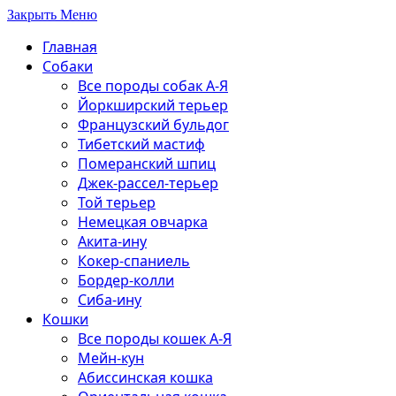
Закрыть Меню
Главная
Собаки
Все породы собак А-Я
Йоркширский терьер
Французский бульдог
Тибетский мастиф
Померанский шпиц
Джек-рассел-терьер
Той терьер
Немецкая овчарка
Акита-ину
Кокер-спаниель
Бордер-колли
Сиба-ину
Кошки
Все породы кошек А-Я
Мейн-кун
Абиссинская кошка