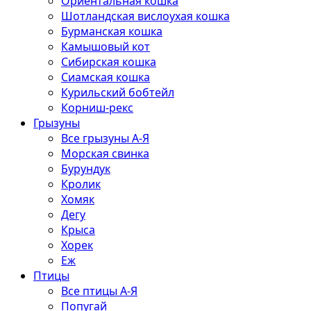
Ориентальная кошка
Шотландская вислоухая кошка
Бурманская кошка
Камышовый кот
Сибирская кошка
Сиамская кошка
Курильский бобтейл
Корниш-рекс
Грызуны
Все грызуны А-Я
Морская свинка
Бурундук
Кролик
Хомяк
Дегу
Крыса
Хорек
Еж
Птицы
Все птицы А-Я
Попугай