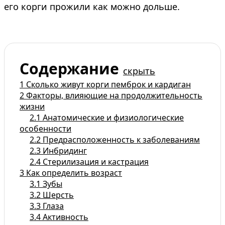
его корги прожили как можно дольше.
Содержание
скрыть
1
Сколько живут корги пемброк и кардиган
2
Факторы, влияющие на продолжительность
жизни
2.1
Анатомические и физиологические
особенности
2.2
Предрасположенность к заболеваниям
2.3
Инбридинг
2.4
Стерилизация и кастрация
3
Как определить возраст
3.1
Зубы
3.2
Шерсть
3.3
Глаза
3.4
Активность