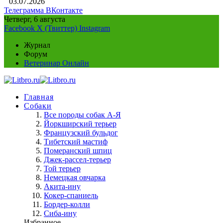
03.07.2026
Телеграмма
ВКонтакте
Четверг, 6 августа
Facebook
X (Твиттер)
Instagram
Журнал
Форум
Ветеринар Онлайн
Главная
Собаки
Все породы собак А-Я
Йоркширский терьер
Французский бульдог
Тибетский мастиф
Померанский шпиц
Джек-рассел-терьер
Той терьер
Немецкая овчарка
Акита-ину
Кокер-спаниель
Бордер-колли
Сиба-ину
Избранное