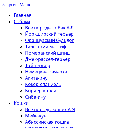
Закрыть Меню
Главная
Собаки
Все породы собак А-Я
Йоркширский терьер
Французский бульдог
Тибетский мастиф
Померанский шпиц
Джек-рассел-терьер
Той терьер
Немецкая овчарка
Акита-ину
Кокер-спаниель
Бордер-колли
Сиба-ину
Кошки
Все породы кошек А-Я
Мейн-кун
Абиссинская кошка