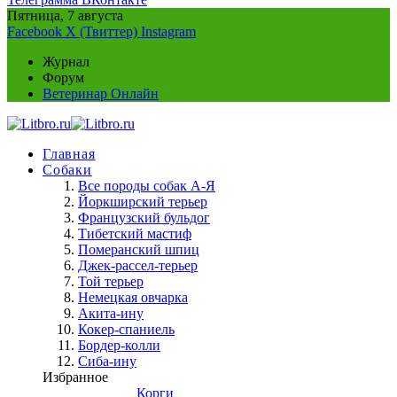
Пятница, 7 августа
Facebook
X (Твиттер)
Instagram
Журнал
Форум
Ветеринар Онлайн
Главная
Собаки
Все породы собак А-Я
Йоркширский терьер
Французский бульдог
Тибетский мастиф
Померанский шпиц
Джек-рассел-терьер
Той терьер
Немецкая овчарка
Акита-ину
Кокер-спаниель
Бордер-колли
Сиба-ину
Избранное
Корги