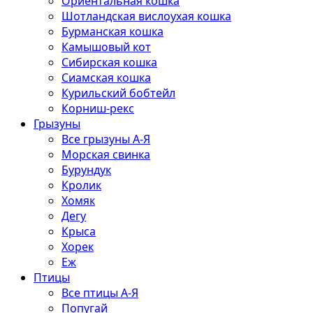
Ориентальная кошка
Шотландская вислоухая кошка
Бурманская кошка
Камышовый кот
Сибирская кошка
Сиамская кошка
Курильский бобтейл
Корниш-рекс
Грызуны
Все грызуны А-Я
Морская свинка
Бурундук
Кролик
Хомяк
Дегу
Крыса
Хорек
Еж
Птицы
Все птицы А-Я
Попугай