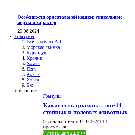
Особенности ориентальной кошки: уникальные
черты и характер
20.08.2024
Грызуны
Все грызуны А-Я
Морская свинка
Бурундук
Кролик
Хомяк
Дегу
Крыса
Хорек
Еж
Избранное
Грызуны
Какие есть грызуны: топ-14
степных и полевых животных
5 мин. на чтение
10.10.2024
13K
просмотров
Читать дальше >>